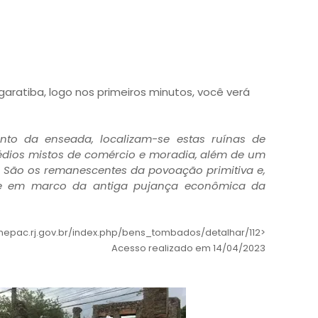
aratiba, logo nos primeiros minutos, você verá
junto da enseada, localizam-se estas ruínas de
rédios mistos de comércio e moradia, além de um
. São os remanescentes da povoação primitiva e,
-se em marco da antiga pujança econômica da
.inepac.rj.gov.br/index.php/bens_tombados/detalhar/112>
Acesso realizado em 14/04/2023