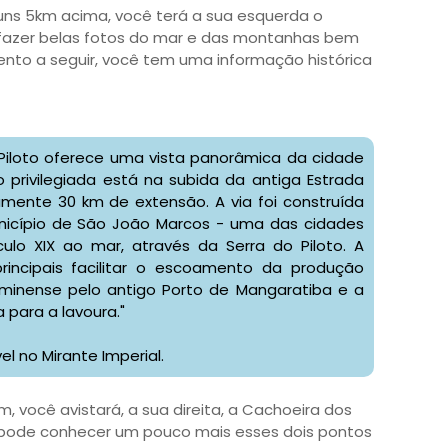
 uns 5km acima, você terá a sua esquerda o
 fazer belas fotos do mar e das montanhas bem
nto a seguir, você tem uma informação histórica
 Piloto oferece uma vista panorâmica da cidade
 privilegiada está na subida da antiga Estrada
amente 30 km de extensão. A via foi construída
unicípio de São João Marcos - uma das cidades
ulo XIX ao mar, através da Serra do Piloto. A
incipais facilitar o escoamento da produção
uminense pelo antigo Porto de Mangaratiba e a
para a lavoura."
el no Mirante Imperial.
, você avistará, a sua direita, a Cachoeira dos
ê pode conhecer um pouco mais esses dois pontos