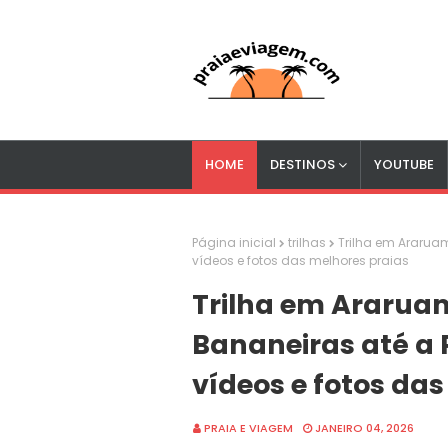
HOME
DESTINOS
YOUTUBE
Página inicial
trilhas
Trilha em Ararua
vídeos e fotos das melhores praias
Trilha em Ararua
Bananeiras até a 
vídeos e fotos da
PRAIA E VIAGEM
JANEIRO 04, 2026