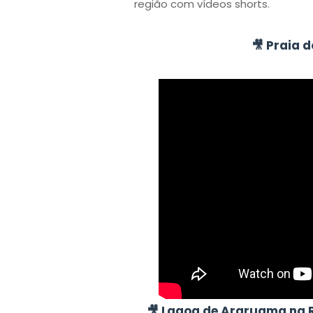
região com vídeos shorts.
🎥 Praia
🎥 Lagoa de Araruama na R