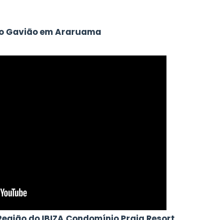
 do Gavião em Araruama
egião do IBIZA Condomínio Praia Resort