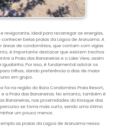
 revigorante, ideal para recarregar as energias,
o e conhecer belas praias da Lagoa de Araruama. A
or áreas de condomínios, que contam com vigias
nto, é importante destacar que existem trechos
tre a Praia das Bananeiras e o Lake View, assim
 Iguabinha. Por isso, é fundamental adotar os
ra trilhas, dando preferência a dias de maior
curso em grupo.
 foi na região do Ibiza Condomínio Praia Resort,
o
e a Praia das Bananeiras. No entanto, também é
ia das Bananeiras, nas proximidades do Kiosque das
o percurso se torna mais curto, sendo uma ótima
aminhar um pouco menos.
ntempla as praias da Lagoa de Araruama nessa