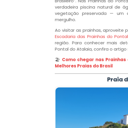
Brasileiro”. Nas Prainhas do Pont
verdadeira piscina natural de ág
vegetação preservada — um c
mergulho.
Ao visitar as prainhas, aproveite
Escadaria das Prainhas do Pontal
região. Para conhecer mais det
Pontal do Atalaia, confira o artigo n
🏖️
Como chegar nas Prainhas d
Melhores Praias do Brasil
Praia d