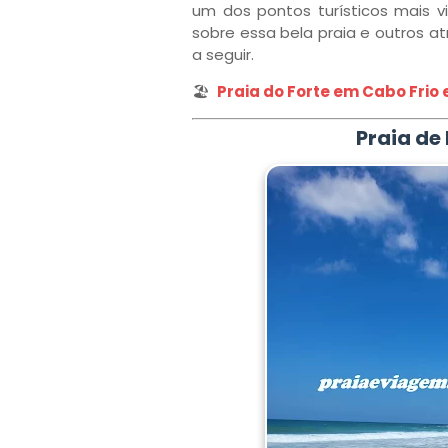
um dos pontos turísticos mais v
sobre essa bela praia e outros atr
a seguir.
🏖️
Praia do Forte em Cabo Frio
Praia de